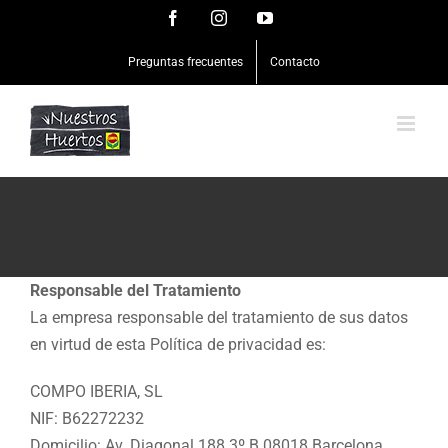
Saltar
Facebook
Instagram
YouTube
al
Preguntas frecuentes
Contacto
contenido
Responsable del Tratamiento
La empresa responsable del tratamiento de sus datos
en virtud de esta Política de privacidad es:
COMPO IBERIA, SL
NIF: B62272232
Domicilio: Av. Diagonal 188 3º B 08018 Barcelona