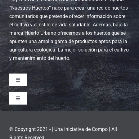
“Nuestros Huertos” nace para crear una red de huertos
comunitarios que pretende ofrecer información sobre
el cultivo y el estilo de vida saludable. Además, bajo la
marca Huerto Urbano ofrecemos a los huertos que se
apunten una amplia gama de productos aptos para la
agricultura ecológica. La mejor solución para el cultivo
y mantenimiento del huerto.
Toggle
Navigation
Sobre nosotros
Toggle
Navigation
Aviso legal
Contacto
© Copyright 2021 - | Una iniciativa de
Compo
| All
Política de privacidad
Rights Reserved